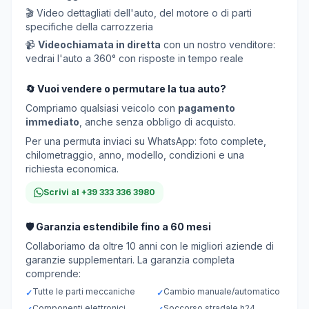
🎬 Video dettagliati dell'auto, del motore o di parti
specifiche della carrozzeria
📹
Videochiamata in diretta
con un nostro venditore:
vedrai l'auto a 360° con risposte in tempo reale
🔄 Vuoi vendere o permutare la tua auto?
Compriamo qualsiasi veicolo con
pagamento
immediato
, anche senza obbligo di acquisto.
Per una permuta inviaci su WhatsApp: foto complete,
chilometraggio, anno, modello, condizioni e una
richiesta economica.
Scrivi al +39 333 336 3980
🛡️ Garanzia estendibile fino a 60 mesi
Collaboriamo da oltre 10 anni con le migliori aziende di
garanzie supplementari. La garanzia completa
comprende:
Tutte le parti meccaniche
Cambio manuale/automatico
✓
✓
Componenti elettronici
Soccorso stradale h24