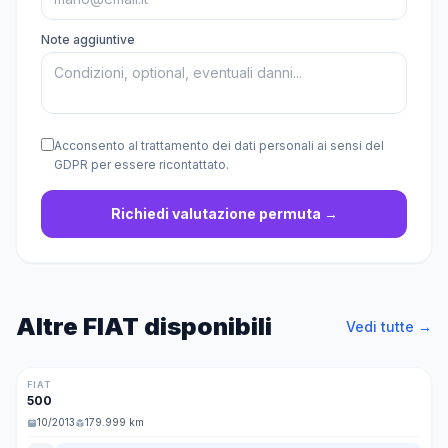
Note aggiuntive
Acconsento al trattamento dei dati personali ai sensi del
GDPR per essere ricontattato.
Richiedi valutazione permuta →
Altre
FIAT
disponibili
Vedi tutte →
€ 4.499
Benzina/GPL
Nuovo
FIAT
500
10/2013
179.999 km