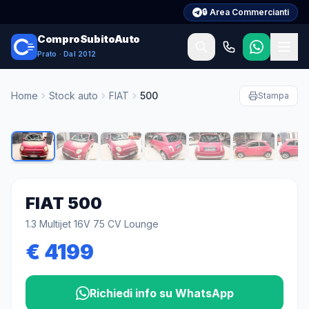
🔒 Area Commercianti
ComproSubitoAuto
Prato · Dal 2012
Home
Stock auto
FIAT
500
Stampa
1
/
27
FIAT
500
1.3 Multijet 16V 75 CV Lounge
€ 4199
Richiedi info su WhatsApp