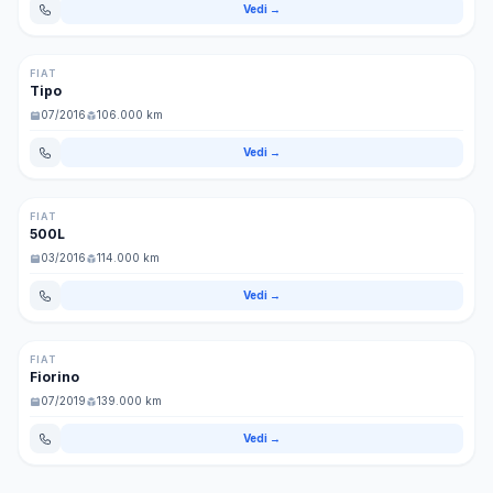
Vedi →
€ 6.999
Benzina/GPL
Nuovo
FIAT
Tipo
07/2016
106.000 km
Vedi →
€ 6.499
Diesel
Nuovo
FIAT
500L
03/2016
114.000 km
Vedi →
€ 6.000
Diesel
Nuovo
FIAT
Fiorino
07/2019
139.000 km
Vedi →