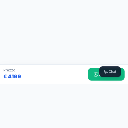
Prezzo
Chat
WhatsApp
€ 4199
ComproSubitoAuto
Prato · Dal 2012
Concessionaria usato a Prato dal 2012. Serietà, esperienza e
trasparenza.