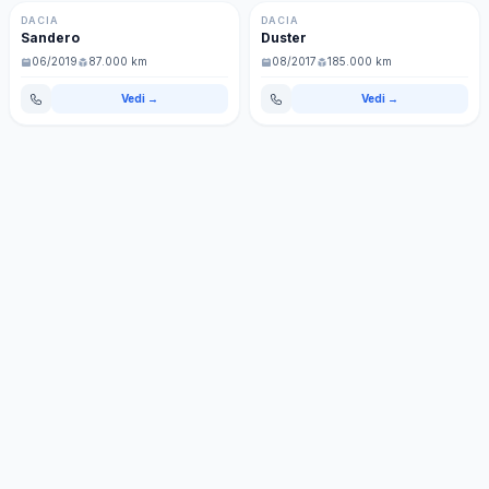
Diesel
Nuovo
Diesel
Nuovo
DACIA
DACIA
Sandero
Duster
06/2019
87.000 km
08/2017
185.000 km
Vedi →
Vedi →