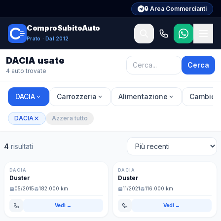
🔒 Area Commercianti
ComproSubitoAuto
Prato · Dal 2012
DACIA usate
Cerca
4
auto trovate
DACIA
Carrozzeria
Alimentazione
Cambio
DACIA
Azzera tutto
4
risultati
€ 5.999
€ 9.499
Diesel
Nuovo
Benzina/GPL
Nuovo
DACIA
DACIA
Duster
Duster
05/2015
182.000 km
11/2021
116.000 km
Vedi →
Vedi →
€ 7.700
€ 6.999